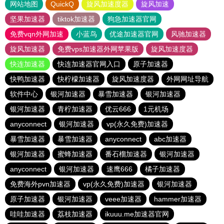
网站地图
QuickQ
旋风加速度器
旋风加速
坚果加速器
tiktok加速器
狗急加速器官网
免费vqn外网加速
小蓝鸟
优途加速器官网
风驰加速器
旋风加速器
免费vps加速器外网苹果版
旋风加速度器
快连加速器
快连加速器官网入口
原子加速器
快鸭加速器
快柠檬加速器
旋风加速度器
外网网址导航
软件中心
银河加速器
暴雪加速器
银河加速器
银河加速器
青柠加速器
优云666
1元机场
anyconnect
银河加速器
vp(永久免费)加速器
暴雪加速器
暴雪加速器
anyconnect
abc加速器
银河加速器
蜜蜂加速器
番石榴加速器
银河加速器
anyconnect
银河加速器
速鹰666
橘子加速器
免费海外pvn加速器
vp(永久免费)加速器
银河加速器
原子加速器
银河加速器
veee加速器
hammer加速器
哇哇加速器
荔枝加速器
ikuuu.me加速器官网