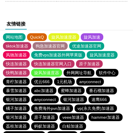
友情链接
网站地图
QuickQ
旋风加速度器
旋风加速
tiktok加速器
狗急加速器官网
优途加速器官网
风驰加速器
免费vps加速器外网苹果版
旋风加速度器
快连加速器
快连加速器官网入口
原子加速器
快鸭加速器
旋风加速度器
外网网址导航
软件中心
青柠加速器
优云666
1元机场
anyconnect
暴雪加速器
abc加速器
蜜蜂加速器
番石榴加速器
银河加速器
anyconnect
银河加速器
速鹰666
橘子加速器
免费海外pvn加速器
vp(永久免费)加速器
银河加速器
原子加速器
veee加速器
hammer加速器
荔枝加速器
蚂蚁加速器
白鲸加速器