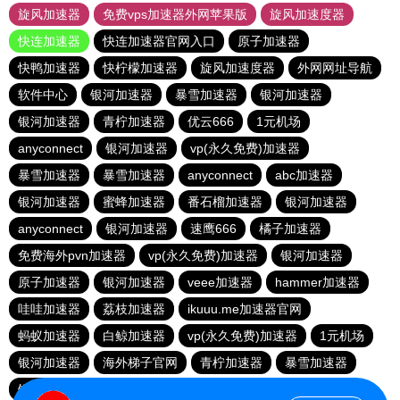
旋风加速器
免费vps加速器外网苹果版
旋风加速度器
快连加速器
快连加速器官网入口
原子加速器
快鸭加速器
快柠檬加速器
旋风加速度器
外网网址导航
软件中心
银河加速器
暴雪加速器
银河加速器
银河加速器
青柠加速器
优云666
1元机场
anyconnect
银河加速器
vp(永久免费)加速器
暴雪加速器
暴雪加速器
anyconnect
abc加速器
银河加速器
蜜蜂加速器
番石榴加速器
银河加速器
anyconnect
银河加速器
速鹰666
橘子加速器
免费海外pvn加速器
vp(永久免费)加速器
银河加速器
原子加速器
银河加速器
veee加速器
hammer加速器
哇哇加速器
荔枝加速器
ikuuu.me加速器官网
蚂蚁加速器
白鲸加速器
vp(永久免费)加速器
1元机场
银河加速器
海外梯子官网
青柠加速器
暴雪加速器
银河加速器