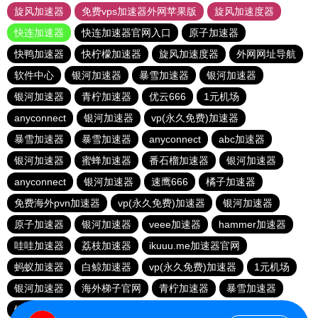
旋风加速器
免费vps加速器外网苹果版
旋风加速度器
快连加速器
快连加速器官网入口
原子加速器
快鸭加速器
快柠檬加速器
旋风加速度器
外网网址导航
软件中心
银河加速器
暴雪加速器
银河加速器
银河加速器
青柠加速器
优云666
1元机场
anyconnect
银河加速器
vp(永久免费)加速器
暴雪加速器
暴雪加速器
anyconnect
abc加速器
银河加速器
蜜蜂加速器
番石榴加速器
银河加速器
anyconnect
银河加速器
速鹰666
橘子加速器
免费海外pvn加速器
vp(永久免费)加速器
银河加速器
原子加速器
银河加速器
veee加速器
hammer加速器
哇哇加速器
荔枝加速器
ikuuu.me加速器官网
蚂蚁加速器
白鲸加速器
vp(永久免费)加速器
1元机场
银河加速器
海外梯子官网
青柠加速器
暴雪加速器
银河加速器