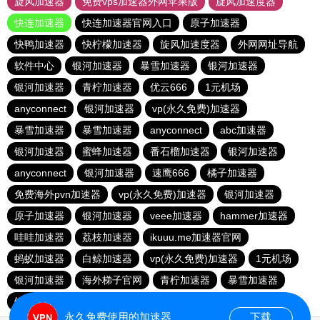
旋风加速器
免费vps加速器外网苹果版
旋风加速度器
快连加速器
快连加速器官网入口
原子加速器
快鸭加速器
快柠檬加速器
旋风加速度器
外网网址导航
软件中心
银河加速器
暴雪加速器
银河加速器
银河加速器
青柠加速器
优云666
1元机场
anyconnect
银河加速器
vp(永久免费)加速器
暴雪加速器
暴雪加速器
anyconnect
abc加速器
银河加速器
蜜蜂加速器
番石榴加速器
银河加速器
anyconnect
银河加速器
速鹰666
橘子加速器
免费海外pvn加速器
vp(永久免费)加速器
银河加速器
原子加速器
银河加速器
veee加速器
hammer加速器
哇哇加速器
荔枝加速器
ikuuu.me加速器官网
蚂蚁加速器
白鲸加速器
vp(永久免费)加速器
1元机场
银河加速器
海外梯子官网
青柠加速器
暴雪加速器
银河加速器
永久免费使用的加速器
下载