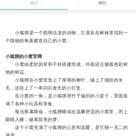
简介
排行
小狐狸是一个聪明活泼的动物，它喜欢在树林里找到一
个隐秘的角落建造自己的小窝。
小狐狸的小窝官网
小窝由柔软的草和干枝搭建而成，外面还点缀着色彩鲜
艳的鲜花。
小狐狸在小窝里垫上了厚厚的树叶，铺上了细软的羊
毛，还挂上了一串闪闪发光的小灯笼。
在小窝的一角，是小狐狸用竹子编织的小篮子，里面装
满了各种小玩具和美食。
每当夜幕降临，小狐狸蜷缩在温馨舒适的小窝里，闭上
眼睛入睡，做着甜美的梦。
这个小窝充满了小狐狸的心意和温暖，是它独一无二的
港湾。