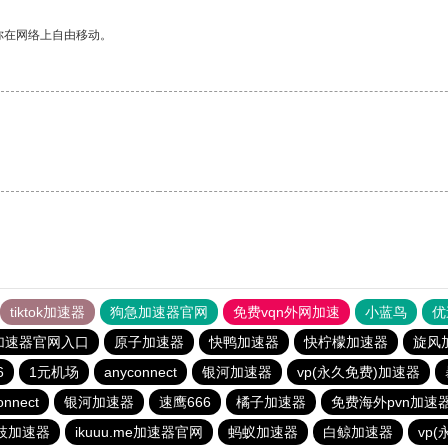
你在网络上自由移动。
tiktok加速器
狗急加速器官网
免费vqn外网加速
小蓝鸟
优
加速器官网入口
原子加速器
快鸭加速器
快柠檬加速器
旋风
6
1元机场
anyconnect
银河加速器
vp(永久免费)加速器
onnect
银河加速器
速鹰666
橘子加速器
免费海外pvn加速
枝加速器
ikuuu.me加速器官网
蚂蚁加速器
白鲸加速器
vp