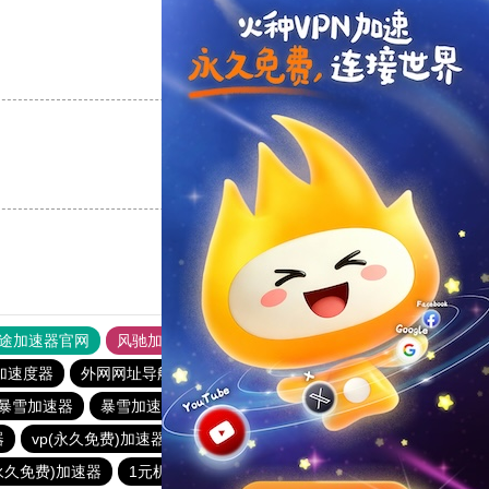
支持
[0]
反对
[0]
支持
[0]
反对
[0]
途加速器官网
风驰加速器
旋风加速器
加速度器
外网网址导航
软件中心
银河加速器
暴雪加速器
暴雪加速器
anyconnect
abc加速器
器
vp(永久免费)加速器
银河加速器
原子加速器
(永久免费)加速器
1元机场
银河加速器
海外梯子官网