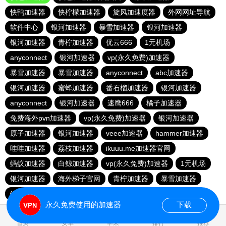
快鸭加速器
快柠檬加速器
旋风加速度器
外网网址导航
软件中心
银河加速器
暴雪加速器
银河加速器
银河加速器
青柠加速器
优云666
1元机场
anyconnect
银河加速器
vp(永久免费)加速器
暴雪加速器
暴雪加速器
anyconnect
abc加速器
银河加速器
蜜蜂加速器
番石榴加速器
银河加速器
anyconnect
银河加速器
速鹰666
橘子加速器
免费海外pvn加速器
vp(永久免费)加速器
银河加速器
原子加速器
银河加速器
veee加速器
hammer加速器
哇哇加速器
荔枝加速器
ikuuu.me加速器官网
蚂蚁加速器
白鲸加速器
vp(永久免费)加速器
1元机场
银河加速器
海外梯子官网
青柠加速器
暴雪加速器
银河加速器
永久免费使用的加速器
下载
0.055945s
首页
安卓
苹果
排行
推荐