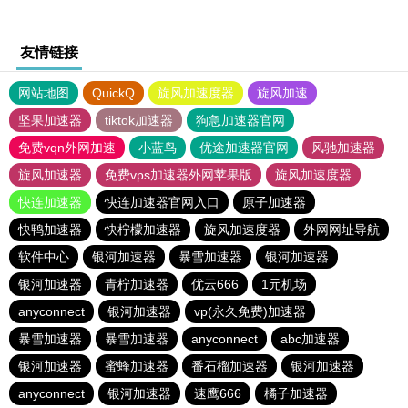
友情链接
网站地图
QuickQ
旋风加速度器
旋风加速
坚果加速器
tiktok加速器
狗急加速器官网
免费vqn外网加速
小蓝鸟
优途加速器官网
风驰加速器
旋风加速器
免费vps加速器外网苹果版
旋风加速度器
快连加速器
快连加速器官网入口
原子加速器
快鸭加速器
快柠檬加速器
旋风加速度器
外网网址导航
软件中心
银河加速器
暴雪加速器
银河加速器
银河加速器
青柠加速器
优云666
1元机场
anyconnect
银河加速器
vp(永久免费)加速器
暴雪加速器
暴雪加速器
anyconnect
abc加速器
银河加速器
蜜蜂加速器
番石榴加速器
银河加速器
anyconnect
银河加速器
速鹰666
橘子加速器