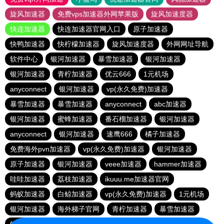
旋风加速器
免费vps加速器外网苹果版
旋风加速度器
快连加速器
快连加速器官网入口
原子加速器
快鸭加速器
快柠檬加速器
旋风加速度器
外网网址导航
软件中心
银河加速器
暴雪加速器
银河加速器
银河加速器
青柠加速器
优云666
1元机场
anyconnect
银河加速器
vp(永久免费)加速器
暴雪加速器
暴雪加速器
anyconnect
abc加速器
银河加速器
蜜蜂加速器
番石榴加速器
银河加速器
anyconnect
银河加速器
速鹰666
橘子加速器
免费海外pvn加速器
vp(永久免费)加速器
银河加速器
原子加速器
银河加速器
veee加速器
hammer加速器
哇哇加速器
荔枝加速器
ikuuu.me加速器官网
蚂蚁加速器
白鲸加速器
vp(永久免费)加速器
1元机场
银河加速器
海外梯子官网
青柠加速器
暴雪加速器