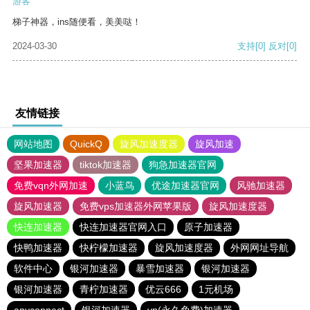
游客
梯子神器，ins随便看，美美哒！
2024-03-30
支持
[0]
反对
[0]
友情链接
网站地图
QuickQ
旋风加速度器
旋风加速
坚果加速器
tiktok加速器
狗急加速器官网
免费vqn外网加速
小蓝鸟
优途加速器官网
风驰加速器
旋风加速器
免费vps加速器外网苹果版
旋风加速度器
快连加速器
快连加速器官网入口
原子加速器
快鸭加速器
快柠檬加速器
旋风加速度器
外网网址导航
软件中心
银河加速器
暴雪加速器
银河加速器
银河加速器
青柠加速器
优云666
1元机场