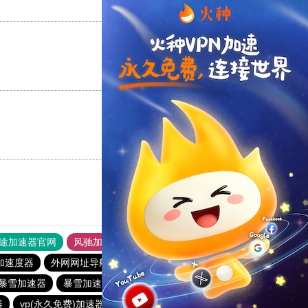
支持
[0]
反对
[0]
支持
[0]
反对
[0]
支持
[0]
反对
[0]
途加速器官网
风驰加速器
旋风加速器
加速度器
外网网址导航
软件中心
银河加速器
暴雪加速器
暴雪加速器
anyconnect
abc加速器
器
vp(永久免费)加速器
银河加速器
原子加速器